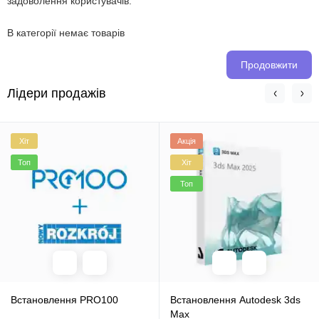
задоволення користувачів.
В категорії немає товарів
Продовжити
Лідери продажів
Хіт
Акція
Топ
Хіт
Топ
Встановлення PRO100
Встановлення Autodesk 3ds
Max