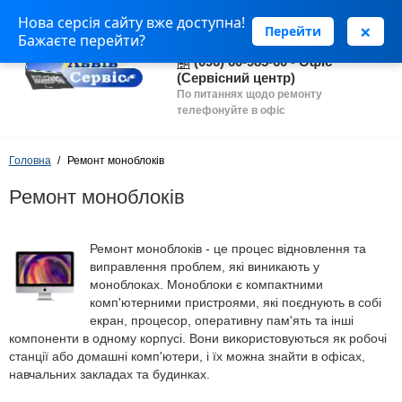
Нова серсія сайту вже доступна!
(063) 243 69 90 - Установка
×
Перейти
Бажаєте перейти?
програм
(096) 60-985-60 - Офіс
(Сервісний центр)
По питаннях щодо ремонту
телефонуйте в офіс
Головна
Ремонт моноблоків
Ремонт моноблоків
Ремонт моноблоків - це процес відновлення та
виправлення проблем, які виникають у
моноблоках. Моноблоки є компактними
комп'ютерними пристроями, які поєднують в собі
екран, процесор, оперативну пам'ять та інші
компоненти в одному корпусі. Вони використовуються як робочі
станції або домашні комп'ютери, і їх можна знайти в офісах,
навчальних закладах та будинках.