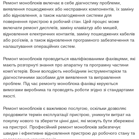
Ремонт моноблоків включає в себе діагностику проблеми,
виявлення пошкоджених або несправних компонентів, їх заміну
або відновлення, а також налагодження системи для
повернення пристрою в робочий стан. Цей процес може
включати ремонт дисплеїв, заміну клавіатур або мишей,
відновлення електричних контактів, заміну пошкоджених кабелів
або роз'ємів, а також відновлення програмного забезпечення та
налаштування операційних систем.
Ремонт моноблоків проводиться кваліфікованими фахівцями, які
мають розгорнуті знання про апаратну та програмну частини
комп'ютерів. Вони володіють необхідним інструментарієм та
діагностичними засобами для виявлення та виправлення
проблем. Під час ремонту моноблока фахівці керуються
вимогами виробника та проводять роботи згідно зі стандартами
якості.
Ремонт моноблоків є важливою послугою, оскільки дозволяє
продовжити термін експлуатації пристрою, уникнути витрат на
покупку нового та зберегти цінні дані, які можуть бути збережені
на пристрої. Професійний ремонт моноблоків забезпечує
швидке і ефективне відновлення пристрою до робочого стану та