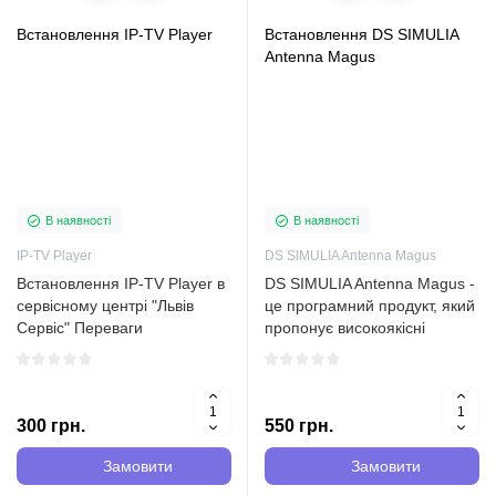
Встановлення IP-TV Player
Встановлення DS SIMULIA
Antenna Magus
В наявності
В наявності
IP-TV Player
DS SIMULIA Antenna Magus
Встановлення IP-TV Player в
DS SIMULIA Antenna Magus -
сервісному центрі "Львів
це програмний продукт, який
Сервіс" Переваги
пропонує високоякісні
встановлення IP-TV Player в
рішення для проектування та
сервісному центрі "Львів
моделювання антен у
Сервіс" Встановлення IP-TV
радіоінженерії. Завдяки цій
Player - це важлива послуга,
програмі, користувачі можуть
300 грн.
550 грн.
яка дозволяє подиви..
швидко та ефективн..
Замовити
Замовити