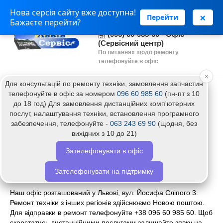
Нова серсія сайту вже доступна!
(063) 243 69 90 - Установка
×
Перейти
Бажаєте перейти?
програм
(096) 60-985-60 - Офіс
(Сервісний центр)
По питаннях щодо ремонту
телефонуйте в офіс
×
Для консультацій по ремонту техніки, замовлення запчастин
Головна
Встановлення AVL Simulation Suite
телефонуйте в офіс за номером
096 60 985 60
(пн-пт з 10
до 18 год) Для замовлення дистанційних комп'ютерних
Встановлення AVL Simulation Suite
послуг, налаштування техніки, встановлення програмного
забезпечення, телефонуйте -
063 243 69 90
(щодня, без
вихідних з 10 до 21)
Назва:
AVL Simulation Suite
Зателефонувати в офіс
Виробник:
Software
Зателефонувати на підтримку
0
Наш офіс розташований у Львові, вул. Йосифа Сліпого 3.
Ремонт техніки з інших регіонів здійснюємо Новою поштою.
Для відправки в ремонт телефонуйте +38 096 60 985 60. Щоб
скорстатись дистанційними послугами залишайте зявку на